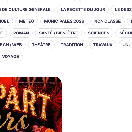
E DE CULTURE GÉNÉRALE
LA RECETTE DU JOUR
LE DESS
NOËL
MÉTÉO
MUNICIPALES 2026
NON CLASSÉ
UE
ROMAN
SANTÉ / BIEN-ÊTRE
SCIENCES
SÉCUR
ECH / WEB
THÉÂTRE
TRADITION
TRAVAUX
UN J
VOYAGE