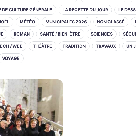
E DE CULTURE GÉNÉRALE
LA RECETTE DU JOUR
LE DESS
NOËL
MÉTÉO
MUNICIPALES 2026
NON CLASSÉ
UE
ROMAN
SANTÉ / BIEN-ÊTRE
SCIENCES
SÉCUR
ECH / WEB
THÉÂTRE
TRADITION
TRAVAUX
UN J
VOYAGE