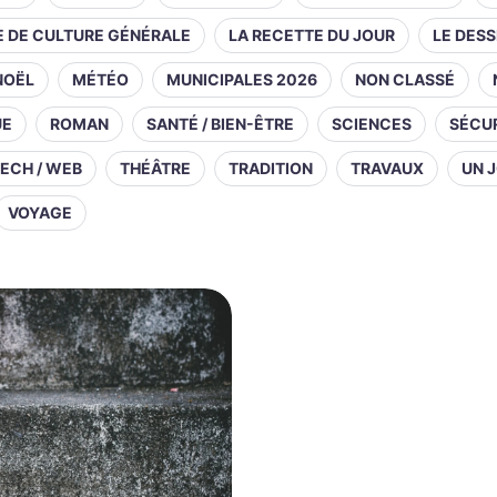
E DE CULTURE GÉNÉRALE
LA RECETTE DU JOUR
LE DESS
NOËL
MÉTÉO
MUNICIPALES 2026
NON CLASSÉ
UE
ROMAN
SANTÉ / BIEN-ÊTRE
SCIENCES
SÉCUR
ECH / WEB
THÉÂTRE
TRADITION
TRAVAUX
UN J
VOYAGE