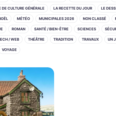
E DE CULTURE GÉNÉRALE
LA RECETTE DU JOUR
LE DESS
NOËL
MÉTÉO
MUNICIPALES 2026
NON CLASSÉ
UE
ROMAN
SANTÉ / BIEN-ÊTRE
SCIENCES
SÉCUR
ECH / WEB
THÉÂTRE
TRADITION
TRAVAUX
UN J
VOYAGE