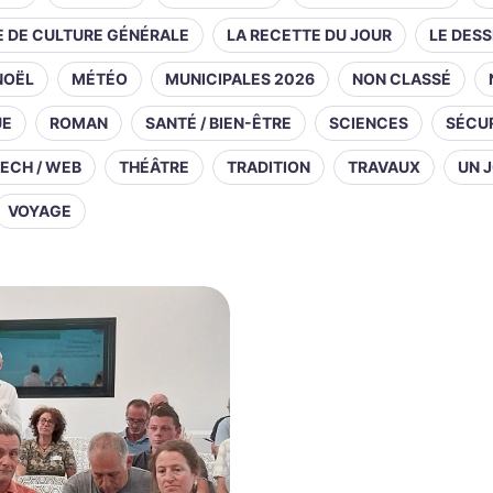
E DE CULTURE GÉNÉRALE
LA RECETTE DU JOUR
LE DESS
NOËL
MÉTÉO
MUNICIPALES 2026
NON CLASSÉ
UE
ROMAN
SANTÉ / BIEN-ÊTRE
SCIENCES
SÉCUR
ECH / WEB
THÉÂTRE
TRADITION
TRAVAUX
UN J
VOYAGE