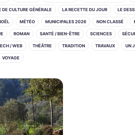
E DE CULTURE GÉNÉRALE
LA RECETTE DU JOUR
LE DESS
NOËL
MÉTÉO
MUNICIPALES 2026
NON CLASSÉ
UE
ROMAN
SANTÉ / BIEN-ÊTRE
SCIENCES
SÉCUR
ECH / WEB
THÉÂTRE
TRADITION
TRAVAUX
UN J
VOYAGE