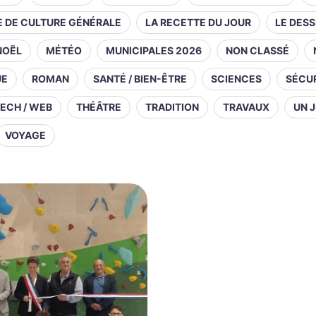
E DE CULTURE GÉNÉRALE
LA RECETTE DU JOUR
LE DESS
NOËL
MÉTÉO
MUNICIPALES 2026
NON CLASSÉ
UE
ROMAN
SANTÉ / BIEN-ÊTRE
SCIENCES
SÉCUR
ECH / WEB
THÉÂTRE
TRADITION
TRAVAUX
UN J
VOYAGE