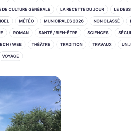
E DE CULTURE GÉNÉRALE
LA RECETTE DU JOUR
LE DESS
NOËL
MÉTÉO
MUNICIPALES 2026
NON CLASSÉ
UE
ROMAN
SANTÉ / BIEN-ÊTRE
SCIENCES
SÉCUR
ECH / WEB
THÉÂTRE
TRADITION
TRAVAUX
UN J
VOYAGE