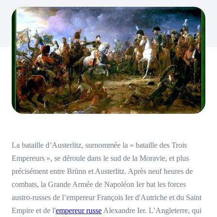
La bataille d’Austerlitz, surnommée la « bataille des Trois
Empereurs », se déroule dans le sud de la Moravie, et plus
précisément entre Brünn et Austerlitz. Après neuf heures de
combats, la Grande Armée de Napoléon Ier bat les forces
austro-russes de l’empereur François Ier d'Autriche et du Saint
Empire et de l'
empereur russe
Alexandre Ier. L’Angleterre, qui