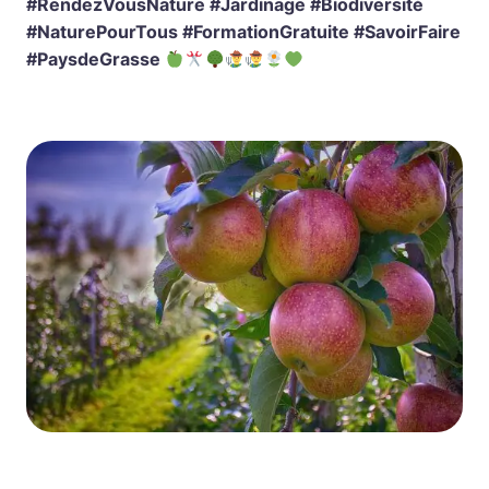
#RendezVousNature #Jardinage #Biodiversité
#NaturePourTous #FormationGratuite #SavoirFaire
#PaysdeGrasse