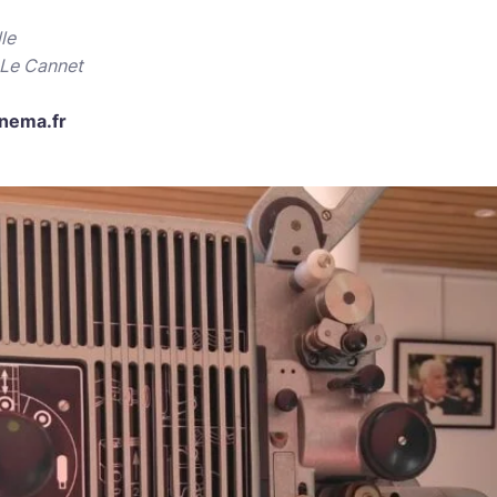
le
 Le Cannet
inema.fr