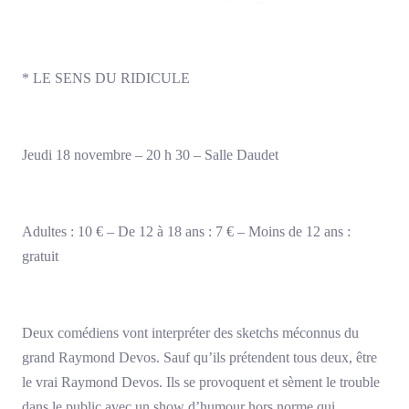
* LE SENS DU RIDICULE
Jeudi 18 novembre – 20 h 30 – Salle Daudet
Adultes : 10 € – De 12 à 18 ans : 7 € – Moins de 12 ans :
gratuit
Deux comédiens vont interpréter des sketchs méconnus du
grand Raymond Devos. Sauf qu’ils prétendent tous deux, être
le vrai Raymond Devos. Ils se provoquent et sèment le trouble
dans le public avec un show d’humour hors norme qui