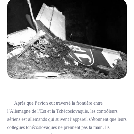
Après que l’avion eut traversé la frontière entre
l’Allemagne de l’Est et la Tchécoslovaquie, les contrôleurs
aériens est-allemands qui suivent l’appareil s’étonnent que leurs
collègues tchécoslovaques ne prennent pas la main. Ils