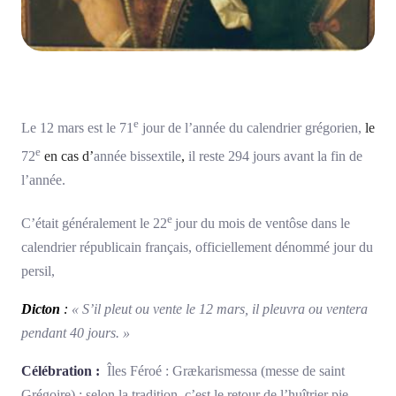
e
Le 12 mars est le 71
jour de l’année du calendrier grégorien,
le
e
72
en cas d’
année bissextile
,
il reste 294 jours avant la fin de
l’année.
e
C’était généralement le 22
jour du mois de ventôse dans le
calendrier républicain français, officiellement dénommé jour du
persil,
Dicton
:
« S’il pleut ou vente le 12 mars, il pleuvra ou ventera
pendant 40 jours. »
Célébration :
Îles Féroé : Grækarismessa (messe de saint
Grégoire) : selon la tradition, c’est le retour de l’huîtrier pie,