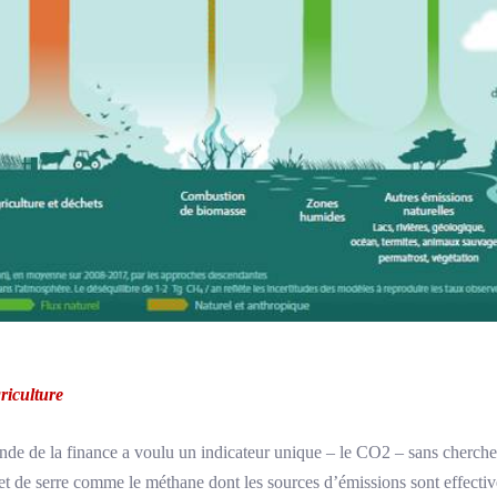
griculture
monde de la finance a voulu un indicateur unique – le CO2 – sans cherch
et de serre comme le méthane dont les sources d’émissions sont effective