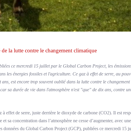
de la lutte contre le changement climatique
liées ce mercredi 15 juillet par le Global Carbon Project, les émissio
s les énergies fossiles et l'agriculture. Ce gaz à effet de serre, au pouv
ans, est encore trop souvent oublié dans la lutte contre le changement c
e car sa durée de vie dans l'atmosphère n'est "que" de dix ans, contre u
à effet de serre, juste derrière le dioxyde de carbone (CO2). Il est res
re et sa concentration dans l’atmosphère ne cesse d’augmenter, avec une
es données du Global Carbon Project (GCP), publiées ce mercredi 15 juil