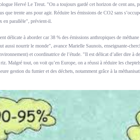
tologue Hervé Le Treut. "On a toujours gardé cet horizon de cent ans, p
s que trente ans pour agir. Réduire les émissions de CO2 sans s’occup
x en parallèle", prévient-il.
ment délicate à aborder car 38 % des émissions anthropiques de méthane 
l faut aussi nourrir le monde", avance Marielle Saunois, enseignante-ch
environnement) et coordinatrice de l’étude. "Il est délicat d’aller dire 
z. Malgré tout, on voit qu’en Europe, on a réussi à réduire les cheptels
lleure gestion du fumier et des déchets, notamment grâce à la méthanisat