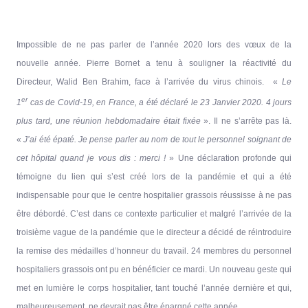
Impossible de ne pas parler de l’année 2020 lors des vœux de la
nouvelle année. Pierre Bornet a tenu à souligner la réactivité du
Directeur, Walid Ben Brahim, face à l’arrivée du virus chinois. «
Le
er
1
cas de Covid-19, en France, a été déclaré le 23 Janvier 2020. 4 jours
plus tard, une réunion hebdomadaire était fixée
». Il ne s’arrête pas là.
«
J’ai été épaté. Je pense parler au nom de tout le personnel soignant de
cet hôpital quand je vous dis : merci !
» Une déclaration profonde qui
témoigne du lien qui s’est créé lors de la pandémie et qui a été
indispensable pour que le centre hospitalier grassois réussisse à ne pas
être débordé. C’est dans ce contexte particulier et malgré l’arrivée de la
troisième vague de la pandémie que le directeur a décidé de réintroduire
la remise des médailles d’honneur du travail. 24 membres du personnel
hospitaliers grassois ont pu en bénéficier ce mardi. Un nouveau geste qui
met en lumière le corps hospitalier, tant touché l’année dernière et qui,
malheureusement, ne devrait pas être épargné cette année.