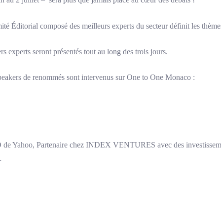
in au 2 juillet – sera plus que jamais placé au cœur des débats !
Éditorial composé des meilleurs experts du secteur définit les thèmes
rs experts seront présentés tout au long des trois jours.
peakers de renommés sont intervenus sur One to One Monaco :
e Yahoo, Partenaire chez INDEX VENTURES avec des investissem
…