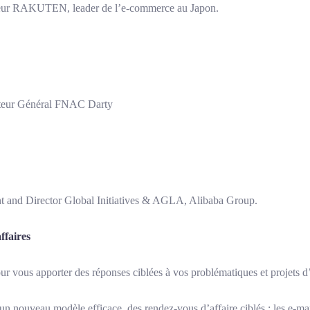
ur RAKUTEN, leader de l’e-commerce au Japon.
eur Général FNAC Darty
and Director Global Initiatives & AGLA, Alibaba Group.
ffaires
r vous apporter des réponses ciblées à vos problématiques et projets d’
 nouveau modèle efficace, des rendez-vous d’affaire ciblés : les e-m