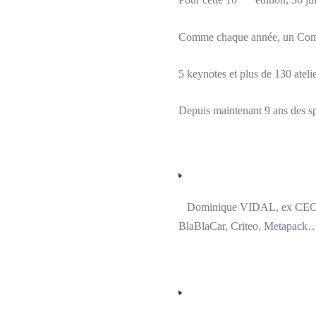
Pour cette 10
édition, 30 ju
Comme chaque année, un Comité 
5 keynotes et plus de 130 atelie
Depuis maintenant 9 ans des s
Dominique VIDAL, ex CEO d
BlaBlaCar, Criteo, Metapack