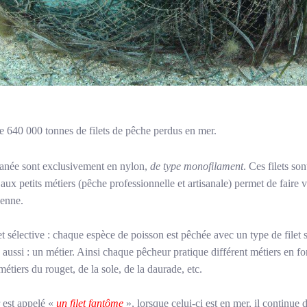
e 640 000 tonnes de filets de pêche perdus en mer.
ranée sont exclusivement en nylon,
de type monofilament
. Ces filets son
ux petits métiers (pêche professionnelle et artisanale) permet de faire 
éenne.
et sélective : chaque espèce de poisson est pêchée avec un type de filet 
 aussi : un métier. Ainsi chaque pêcheur pratique différent métiers en f
métiers du rouget, de la sole, de la daurade, etc.
 est appelé «
un filet fantôme
», lorsque celui-ci est en mer, il continue