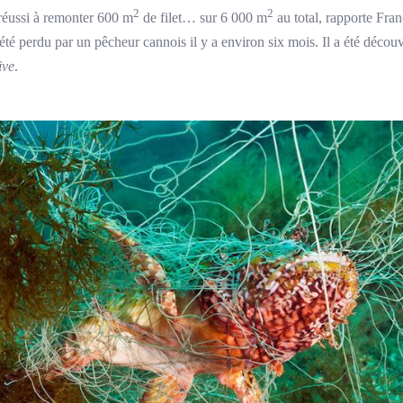
2
2
 réussi à remonter 600 m
de filet… sur 6 000 m
au total, rapporte Fra
été perdu par un pêcheur cannois il y a environ six mois. Il a été décou
ive
.