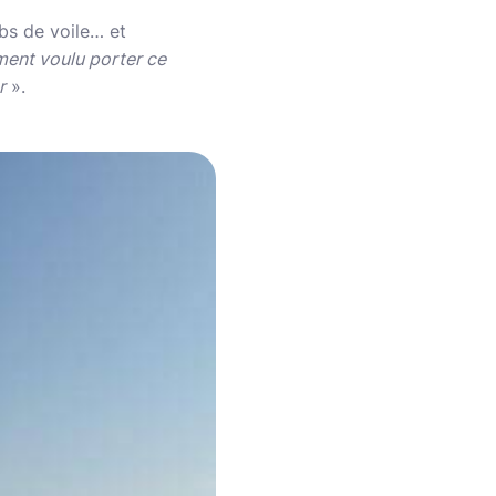
bs de voile… et
ment voulu porter ce
r
».