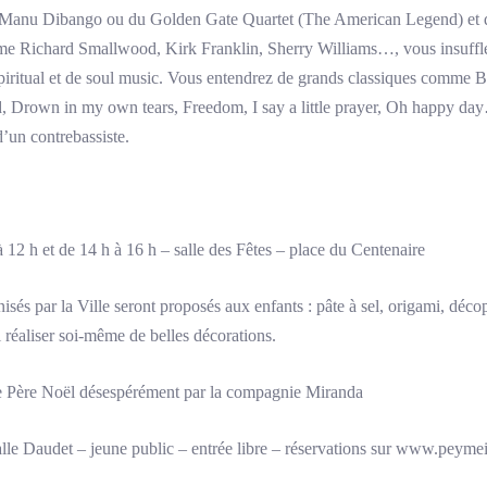
de Manu Dibango ou du Golden Gate Quartet (The American Legend) et qu
e Richard Smallwood, Kirk Franklin, Sherry Williams…, vous insuffle 
piritual et de soul music.
Vous entendrez de grands classiques comme Br
, Drown in my own tears, Freedom, I say a little prayer, Oh happy d
’un contrebassiste.
 12 h et de 14 h à 16 h – salle des Fêtes – place du Centenaire
anisés par la Ville seront proposés aux enfants : pâte à sel, origami, déc
réaliser soi-même de belles décorations.
 Père Noël désespérément par la compagnie Miranda
lle Daudet – jeune public – entrée libre – réservations sur www.peyme