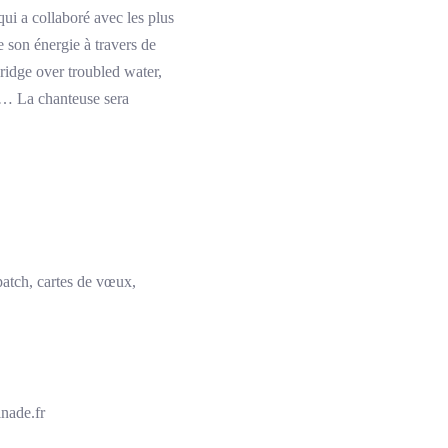
i a collaboré avec les plus
son énergie à travers de
idge over troubled water,
ay…
La chanteuse sera
opatch, cartes de vœux,
inade.fr