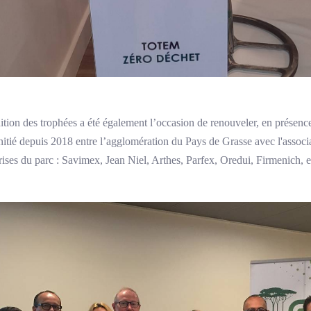
ition des trophées a été également l’occasion de renouveler, en présenc
initié depuis 2018 entre l’agglomération du Pays de Grasse avec l'assoc
ises du parc : Savimex, Jean Niel, Arthes, Parfex, Oredui, Firmenich, e