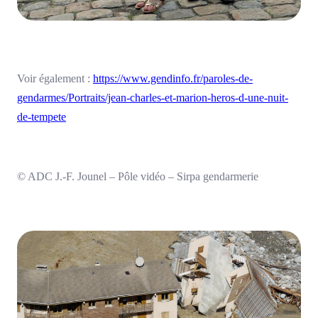
Voir également :
https://www.gendinfo.fr/paroles-de-
gendarmes/Portraits/jean-charles-et-marion-heros-d-une-nuit-
de-tempete
© ADC J.-F. Jounel – Pôle vidéo – Sirpa gendarmerie