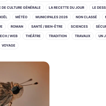
E DE CULTURE GÉNÉRALE
LA RECETTE DU JOUR
LE DESS
NOËL
MÉTÉO
MUNICIPALES 2026
NON CLASSÉ
UE
ROMAN
SANTÉ / BIEN-ÊTRE
SCIENCES
SÉCUR
ECH / WEB
THÉÂTRE
TRADITION
TRAVAUX
UN J
VOYAGE