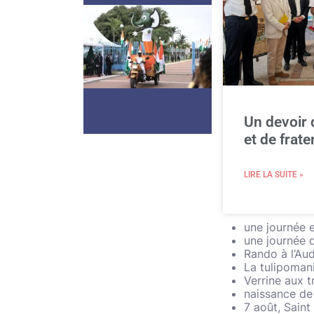
Le saint du jour
Un devoir
et de frate
LIRE LA SUITE »
une journée e
une journée d
Rando à l’Au
La tulipoman
Verrine aux t
naissance de
7 août, Sain