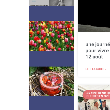
La minute de culture
générale
une journé
pour vivre 
12 août
LIRE LA SUITE »
La recette du jour
GRASSE REND HO
BLESSÉS EN OPÉ