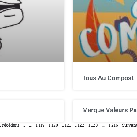
Tous Au Compost
Marque Valeurs Parc
 Précédent
1
…
1 119
1 120
1 121
1 122
1 123
…
1 216
Suivant