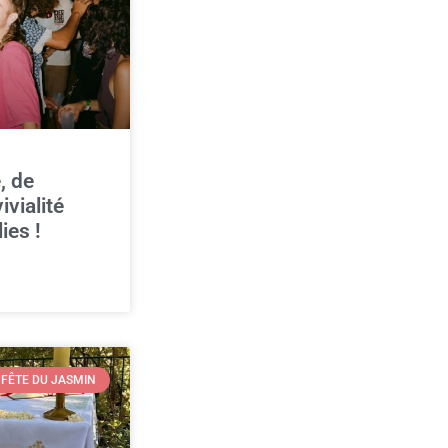
, de
vialité
ies !
FÊTE DU JASMIN