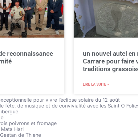
 de reconnaissance
un nouvel autel en
rnité
Carrare pour faire v
traditions grassoi
LIRE LA SUITE »
xceptionnelle pour vivre l’éclipse solaire du 12 août
e fête, de musique et de convivialité avec les Saint O Folies
dibergue.
ie
rois poivrons et fromage
 Mata Hari
t Gaétan de Thiene